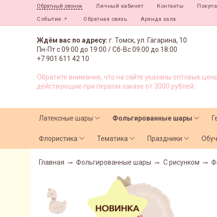
Личный кабинет
Контакты
Покуп
Обратный звонок
События
Обратная связь
Аренда зала
Ждём вас по адресу:
г. Томск, ул. Гагарина, 10
Пн-Пт с
09:00 до 19:00 /
Сб-Вс 09:00 до 18:00
+7 901 611 42 10
Обратите внимание, что на сайте указаны оптовые цены
действующие при первом заказе от 3000 рублей.
Латексные шары
Фольгированные шары
Г
Флористика
Тематика
Праздники
Обу
Главная
Фольгированные шары
С рисунком
Ф