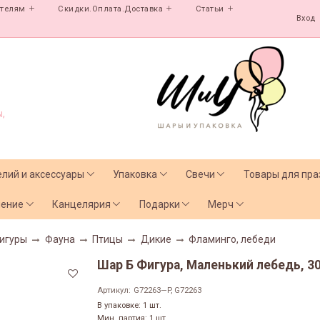
ателям
Скидки.Оплата.Доставка
Статьи
Вход
,
елий и аксессуары
Упаковка
Свечи
Товары для пра
чение
Канцелярия
Подарки
Мерч
игуры
Фауна
Птицы
Дикие
Фламинго, лебеди
Шар Б Фигура, Маленький лебедь, 30'
Артикул:
G72263—P, G72263
В упаковке: 1 шт.
Мин. партия: 1 шт