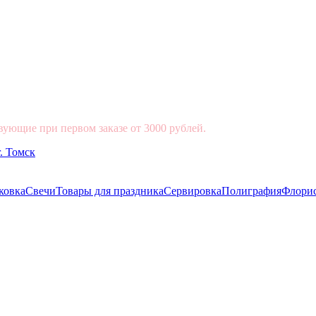
вующие при первом заказе от 3000 рублей.
ковка
Свечи
Товары для праздника
Сервировка
Полиграфия
Флори