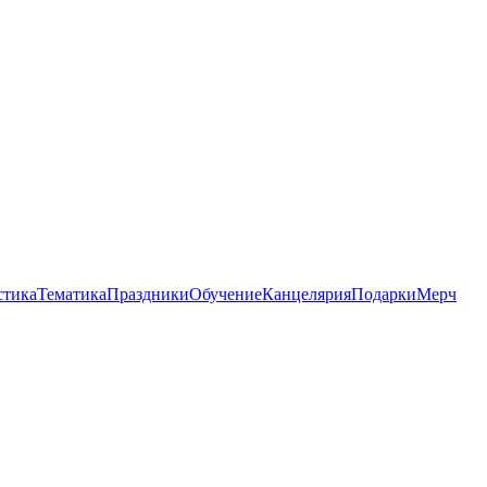
стика
Тематика
Праздники
Обучение
Канцелярия
Подарки
Мерч