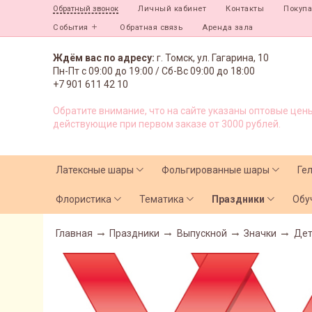
Личный кабинет
Контакты
Покуп
Обратный звонок
События
Обратная связь
Аренда зала
Ждём вас по адресу:
г. Томск, ул. Гагарина, 10
Пн-Пт с
09:00 до 19:00 /
Сб-Вс 09:00 до 18:00
+7 901 611 42 10
Обратите внимание, что на сайте указаны оптовые цены
действующие при первом заказе от 3000 рублей.
Латексные шары
Фольгированные шары
Ге
Флористика
Тематика
Праздники
Обу
Главная
Праздники
Выпускной
Значки
Дет