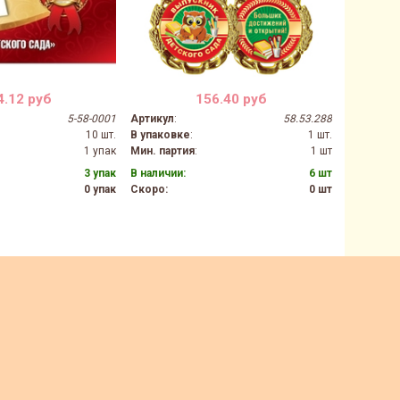
4.12 руб
156.40 руб
5-58-0001
Артикул
:
58.53.288
Артикул
:
10 шт.
В упаковке
:
1 шт.
В упаков
1 упак
Мин. партия
:
1 шт
Мин. парт
3 упак
В наличии:
6 шт
В наличии
0 упак
Скоро:
0 шт
Скоро: