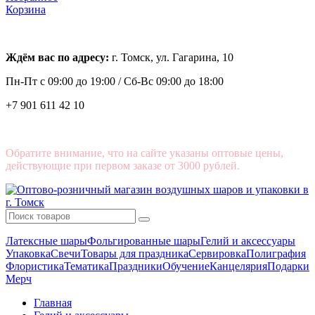
Корзина
Ждём вас по адресу:
г. Томск, ул. Гагарина, 10
Пн-Пт с
09:00 до 19:00 /
Сб-Вс 09:00 до 18:00
+7 901 611 42 10
Обратите внимание, что на сайте указаны оптовые цены,
действующие при первом заказе от 3000 рублей.
Латексные шары
Фольгированные шары
Гелий и аксессуары
Упаковка
Свечи
Товары для праздника
Сервировка
Полиграфия
Флористика
Тематика
Праздники
Обучение
Канцелярия
Подарки
Мерч
Главная