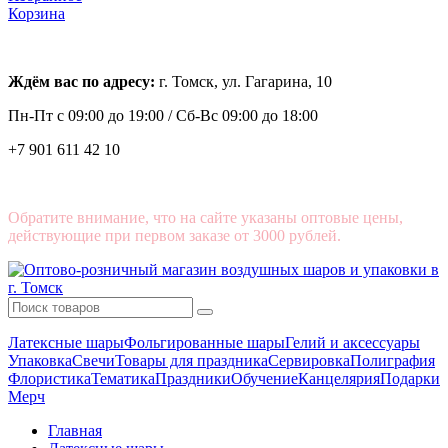
Корзина
Ждём вас по адресу:
г. Томск, ул. Гагарина, 10
Пн-Пт с
09:00 до 19:00 /
Сб-Вс 09:00 до 18:00
+7 901 611 42 10
Обратите внимание, что на сайте указаны оптовые цены,
действующие при первом заказе от 3000 рублей.
Латексные шары
Фольгированные шары
Гелий и аксессуары
Упаковка
Свечи
Товары для праздника
Сервировка
Полиграфия
Флористика
Тематика
Праздники
Обучение
Канцелярия
Подарки
Мерч
Главная