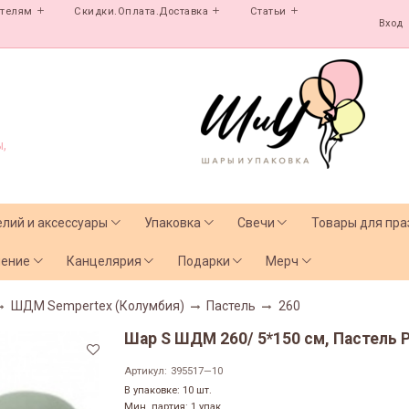
ателям
Скидки.Оплата.Доставка
Статьи
Вход
,
елий и аксессуары
Упаковка
Свечи
Товары для пра
чение
Канцелярия
Подарки
Мерч
ШДМ Sempertex (Колумбия)
Пастель
260
Шар S ШДМ 260/ 5*150 см, Пастель Р
Артикул:
395517—10
В упаковке: 10 шт.
Мин. партия: 1 упак