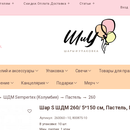
ателям
Скидки.Оплата.Доставка
Статьи
Вход
,
елий и аксессуары
Упаковка
Свечи
Товары для пра
чение
Канцелярия
Подарки
Мерч
ШДМ Sempertex (Колумбия)
Пастель
260
Шар S ШДМ 260/ 5*150 см, Пастель, П
Артикул:
260060—10, 800875-10
В упаковке: 10 шт.
Мин. партия: 1 упак