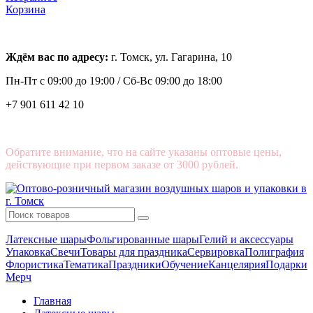
Корзина
Ждём вас по адресу:
г. Томск, ул. Гагарина, 10
Пн-Пт с
09:00 до 19:00 /
Сб-Вс 09:00 до 18:00
+7 901 611 42 10
Обратите внимание, что на сайте указаны оптовые цены,
действующие при первом заказе от 3000 рублей.
Латексные шары
Фольгированные шары
Гелий и аксессуары
Упаковка
Свечи
Товары для праздника
Сервировка
Полиграфия
Флористика
Тематика
Праздники
Обучение
Канцелярия
Подарки
Мерч
Главная