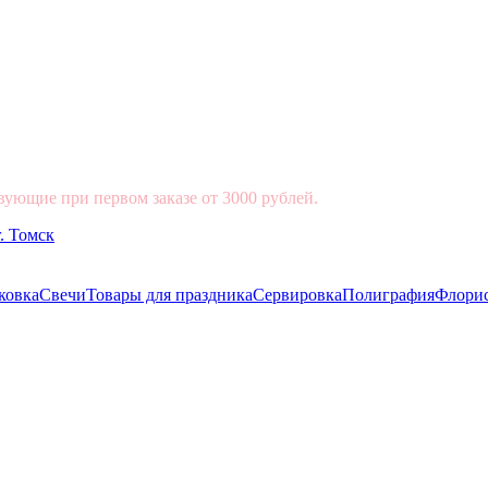
вующие при первом заказе от 3000 рублей.
ковка
Свечи
Товары для праздника
Сервировка
Полиграфия
Флори