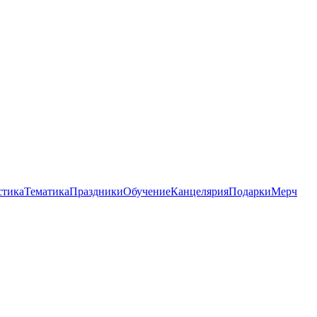
стика
Тематика
Праздники
Обучение
Канцелярия
Подарки
Мерч