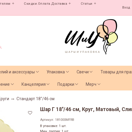
ателям
Скидки.Оплата.Доставка
Статьи
Вход
,
елий и аксессуары
Упаковка
Свечи
Товары для пра
чение
Канцелярия
Подарки
Мерч
Круги
Стандарт 18"/46 см
Шар Г 18''/46 см, Круг, Матовый, Сл
Артикул:
181000MFRB
В упаковке: 1 шт.
Мин. партия: 1 шт