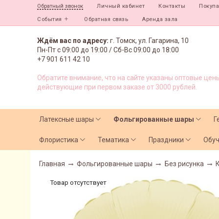
Личный кабинет
Контакты
Покуп
Обратный звонок
События
Обратная связь
Аренда зала
Ждём вас по адресу:
г. Томск, ул. Гагарина, 10
Пн-Пт с
09:00 до 19:00 /
Сб-Вс 09:00 до 18:00
+7 901 611 42 10
Обратите внимание, что на сайте указаны оптовые цены
действующие при первом заказе от 3000 рублей.
Латексные шары
Фольгированные шары
Г
Флористика
Тематика
Праздники
Обу
Главная
Фольгированные шары
Без рисунка
Товар отсутствует